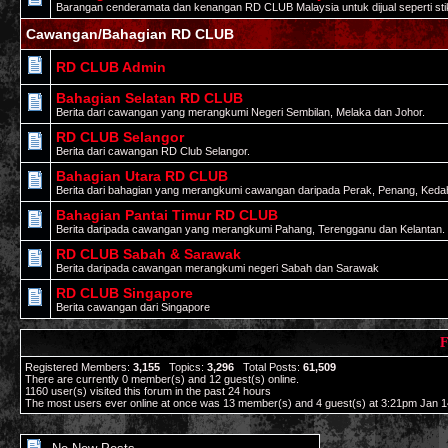
Barangan cenderamata dan kenangan RD CLUB Malaysia untuk dijual seperti stiker,
Cawangan/Bahagian RD CLUB
RD CLUB Admin
Bahagian Selatan RD CLUB
Berita dari cawangan yang merangkumi Negeri Sembilan, Melaka dan Johor.
RD CLUB Selangor
Berita dari cawangan RD Club Selangor.
Bahagian Utara RD CLUB
Berita dari bahagian yang merangkumi cawangan daripada Perak, Penang, Kedah,
Bahagian Pantai Timur RD CLUB
Berita daripada cawangan yang merangkumi Pahang, Terengganu dan Kelantan.
RD CLUB Sabah & Sarawak
Berita daripada cawangan merangkumi negeri Sabah dan Sarawak
RD CLUB Singapore
Berita cawangan dari Singapore
F
Registered Members:
3,155
Topics:
3,296
Total Posts:
61,509
There are currently
0
member(s) and
12
guest(s) online
.
1160
user(s) visited this forum in the past 24 hours
The most users ever online at once was 13 member(s) and 4 guest(s) at 3:21pm Jan 1