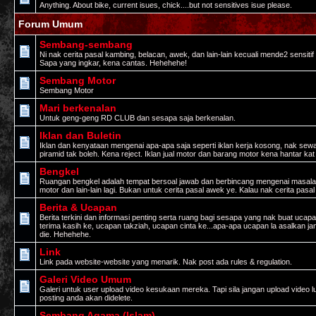
Anything. About bike, current isues, chick....but not sensitives isue please.
Forum Umum
Sembang-sembang
Ni nak cerita pasal kambing, belacan, awek, dan lain-lain kecuali mende2 sensiti
Sapa yang ingkar, kena cantas. Hehehehe!
Sembang Motor
Sembang Motor
Mari berkenalan
Untuk geng-geng RD CLUB dan sesapa saja berkenalan.
Iklan dan Buletin
Iklan dan kenyataan mengenai apa-apa saja seperti iklan kerja kosong, nak sewa
piramid tak boleh. Kena reject. Iklan jual motor dan barang motor kena hantar k
Bengkel
Ruangan bengkel adalah tempat bersoal jawab dan berbincang mengenai masalah te
motor dan lain-lain lagi. Bukan untuk cerita pasal awek ye. Kalau nak cerita pas
Berita & Ucapan
Berita terkini dan informasi penting serta ruang bagi sesapa yang nak buat ucap
terima kasih ke, ucapan takziah, ucapan cinta ke...apa-apa ucapan la asalkan j
die. Hehehehe.
Link
Link pada website-website yang menarik. Nak post ada rules & regulation.
Galeri Video Umum
Galeri untuk user upload video kesukaan mereka. Tapi sila jangan upload video luc
posting anda akan didelete.
Sembang Agama (Islam)