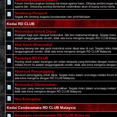
Forum membincangkan tentang hal ehwal agama Islam. Diharap perbincangan tid
agama lain. Sebarang posting berbentuk sedemikian akan di buang serta merta.
Sembang Perajurit
Segala info tentang anggota keselamatan dan perkhidmatan
Kedai RD CLUB
Motorsikal Untuk Dijual
Ruangan bagi user menjual motorsikal. Sila beri maklumat lengkap. Segala risiko 
adalah tanggungjawab sendiri, tidak ada kena mengena dengan RD CLUB Malays
Alat Ganti Motorsikal
Barang-barang dan alat ganti motosikal untuk dijual atau di cari. Segala risiko da
tanggungjawab sendiri, tidak ada kena mengena dengan RD CLUB Malaysia.
Pasaraya RD CLUB
Posting untuk jualan barangan am selain daripada yang berkaitan dengan motorsi
melalui forum ini adalah tanggungjawab sendiri, tidak ada kena mengena denga
Aksesori Penunggang
Aksesori penunggang untuk dijual. Segala risiko dalam urusniaga melalui forum in
ada kena mengena dengan RD CLUB Malaysia.
Motorsikal Dikehendaki
Bagi user yang mencari motorsikal pilihan. Segala risiko dalam urusniaga melalui
tidak ada kena mengena dengan RD CLUB Malaysia.
Hnz Enterprise
Kedai Cenderamata RD CLUB Malaysia
Barangan cenderamata RD CLUB Malaysia