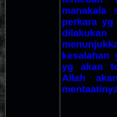
manakala s
perkara yg
dilakukan
menunju
kesalahan 
yg akan te
Allah ak
mentaatiny