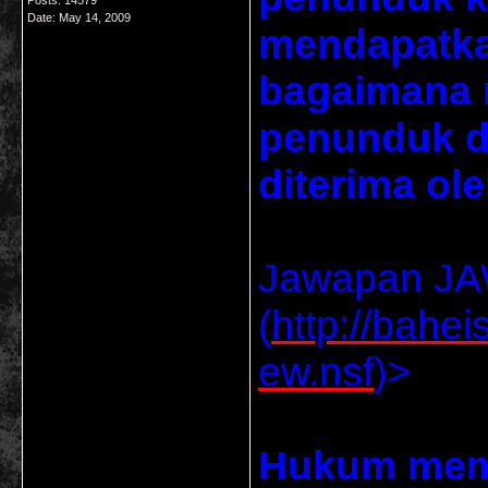
Posts: 14579
Date:
May 14, 2009
mendapatka
bagaimana 
penunduk d
diterima ole
Jawapan JA
(
http://bahe
ew.nsf
)>
Hukum mem