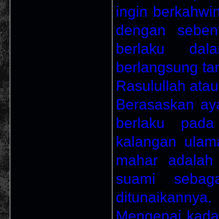
ingin berkahw
dengan seben
berlaku dal
berlangsung t
Rasulullah atau
Berasaskan ay
berlaku pada
kalangan ulam
mahar adalah 
suami sebag
ditunaikannya.
Mengenai kadar