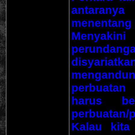
antarany
menentang
Menyaki
perunda
disyaria
mengandung
perbuatan 
harus ber
perbuatan/
Kalau kita