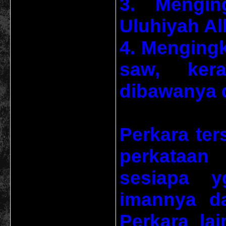
3. Mengin
Uluhiyah Al
4. Mengingk
saw, ker
dibawanya d
Perkara ter
perkataan
sesiapa y
imannya da
Perkara la