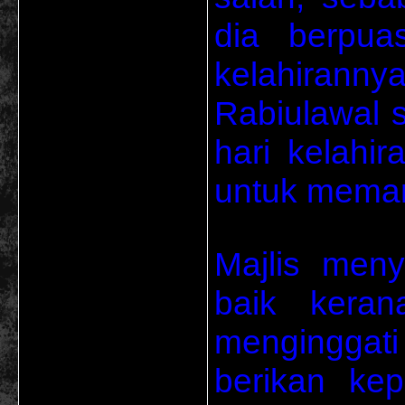
dia berpua
kelahiranny
Rabiulawal
hari kelahi
untuk memar
Majlis meny
baik keran
menginggat
berikan ke