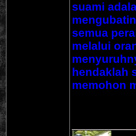
suami adal
mengubatin
semua pera
melalui ora
menyuruhnya
hendaklah s
memohon ma
___________