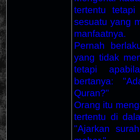
tertentu tetap
sesuatu yang m
manfaatnya.
Pernah berlak
yang tidak m
tetapi apabi
bertanya: "A
Quran?"
Orang itu men
tertentu di dal
"Ajarkan surah