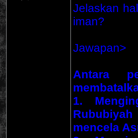
Jelaskan ha
iman?
Jawapan>
Antara pe
membatalka
1. Mengin
Rububiyah 
mencela Asm