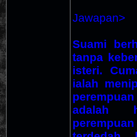
Jawapan>
Suami berh
tanpa kebe
isteri. Cu
ialah meni
perempuan 
adalah 
perempuan 
terdedah 