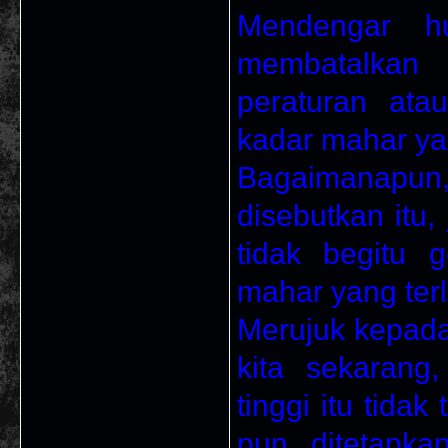
Mendengar hu
membatalkan
peraturan at
kadar mahar yan
Bagaimanapun
disebutkan itu,
tidak begitu 
mahar yang terla
Merujuk kepada
kita sekaran
tinggi itu tida
pun ditetapka