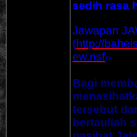
sedih rasa h
Jawapan JA
(
http://bahe
ew.nsf
)>
Bagi memba
menasihatk
tersebut da
bertauliah 
nasihat Ja