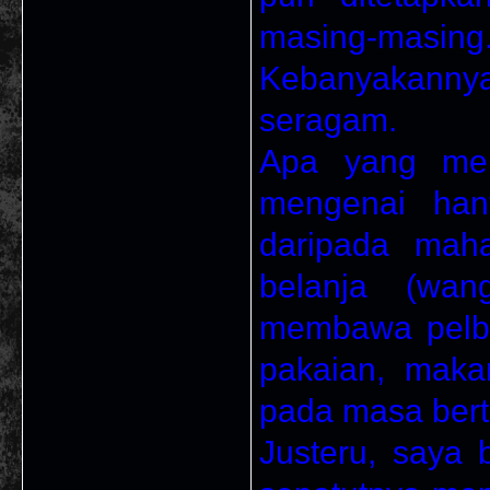
masing-masing
Kebanyakannya 
seragam.
Apa yang men
mengenai hant
daripada maha
belanja (wan
membawa pelba
pakaian, mak
pada masa bertu
Justeru, saya 