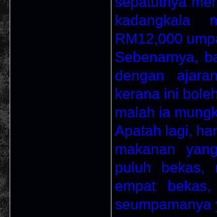
sepatutnya men
kadangkala 
RM12,000 ump
Sebenarnya, bag
dengan ajara
kerana ini bol
malah ia mung
Apatah lagi, ha
makanan yang
puluh bekas, 
empat bekas,
seumpamanya y