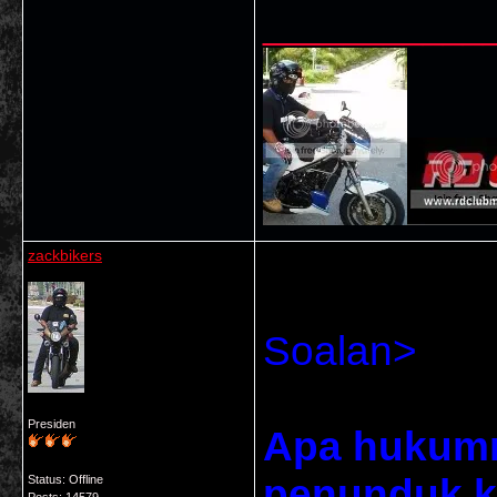
___________
zackbikers
Soalan>
Presiden
Apa hukumn
penunduk k
Status: Offline