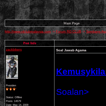
Main Page
http://www.rdclubmalaysia.com
->
Forum RD CLUB
->
Sembang Aga
Post Info
zackbikers
Soal Jawab Agama
Kemusykil
Presiden
Soalan>
Status: Offline
Posts: 14579
Date:
May 14, 2009