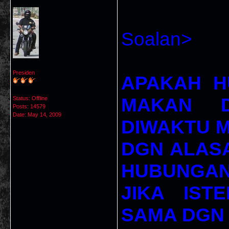
Soalan>
Presiden
APAKAH H
MAKAN D
Status: Offline
Posts: 14579
Date:
May 14, 2009
DIWAKTU M
DGN ALAS
HUBUNGAN
JIKA IST
SAMA DGN