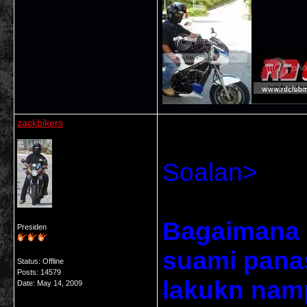
zackbikers
Soalan>
Bagaimana p
Presiden
suami panas
Status: Offline
Posts: 14579
lakukn namp
Date:
May 14, 2009