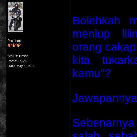
Bolehkah m
meniup lili
Presiden
orang cakap 
kita tukar
Status: Offline
Posts: 14579
Date:
May 4, 2011
kamu"?
Jawapanny
Sebenarnya 
salah, sebab