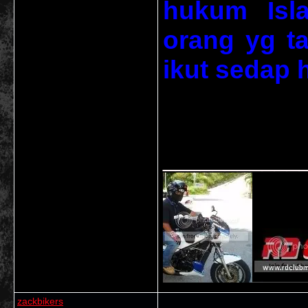
hukum Isl
orang yg t
ikut sedap 
___________
zackbikers