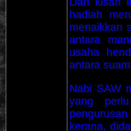
Dari kisah 
hadiah mer
menaikkan 
antara manu
usaha hend
antara suami 
Nabi SAW m
yang perlu
pengurusan
kerana, did