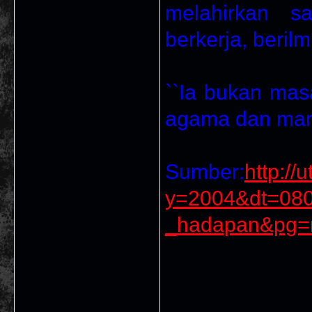
melahirkan s
berkerja, berilm
``Ia bukan mas
agama dan maru
Sumber:
http://
y=2004&dt=08
_hadapan&pg=m