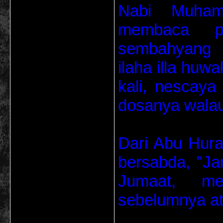
Nabi Muham
membaca p
sembahyang S
ilaha illa huw
kali, nescay
dosanya walau
Dari Abu Hura
bersabda, "J
Jumaat, me
sebelumnya a