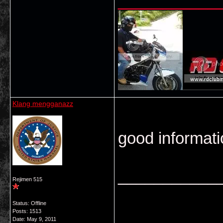
___________
Klang mengganazz
good informati
___________
Rejimen 515
Status: Offline
Posts: 1513
Date:
May 9, 2011