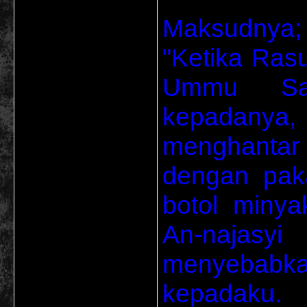
Maksudnya;
"Ketika Ras
Ummu Sal
kepadanya,
menghantar
dengan pak
botol miny
An-najasy
menyebabkan
kepadaku