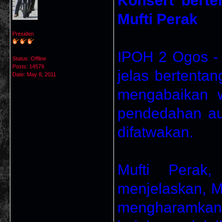
Konsert bert
Mufti Perak
Presiden
IPOH 2 Ogos - 
Status: Offline
Posts: 14579
jelas bertenta
Date:
May 8, 2011
mengabaikan w
pendedahan au
difatwakan.
Mufti Perak,
menjelaskan, Ma
mengharamkan 