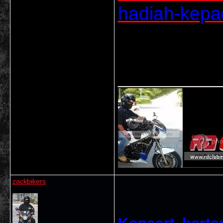
hadiah-kepad
___________
zackbikers