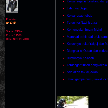
Keluar sejenis binatang dari 
Lahirnya Dajjal.
Keluar asap tebal.
Presiden
Turunnya Nabi Isa a.s.
Kemunculan Imam Mahdi.
Status: Offline
Posts: 14579
Matahari terbit dari ufuk barat
Date:
Nov 19, 2010
Keluarnya suku Yakjuj dan Ma
Diangkat al-Quran dan perkar
Runtuhnya Ka'abah
Terdengar tiupan sangkakala
Ada azan tak di jawab
3 kali gempa bumi, sekali di 
__________________