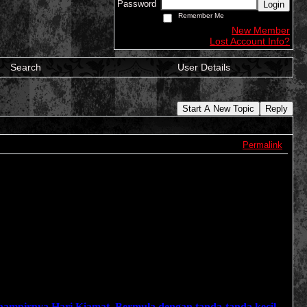
Password
Login
Remember Me
New Member
Lost Account Info?
Search
User Details
Start A New Topic
Reply
Permalink
hampirnya Hari Kiamat. Bermula dengan tanda-tanda kecil