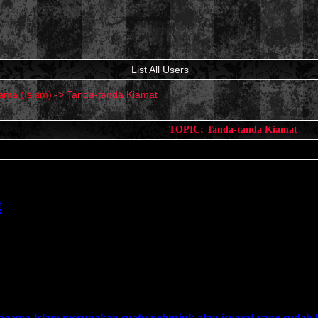
List All Users
ma (Islam)
->
Tanda-tanda Kiamat
TOPIC: Tanda-tanda Kiamat
t
gama Islam merupakan suatu petunjuk atau isyarat yang sudah 