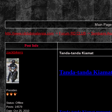
Main Page
http://www.rdclubmalaysia.com
->
Forum RD CLUB
->
Sembang Aga
Post Info
zackbikers
Tanda-tanda Kiamat
Tanda-tanda Kiama
Presiden
Status: Offline
Posts: 14579
Date:
Oct 25, 2010
Tanda-tanda Kiamat menurut a