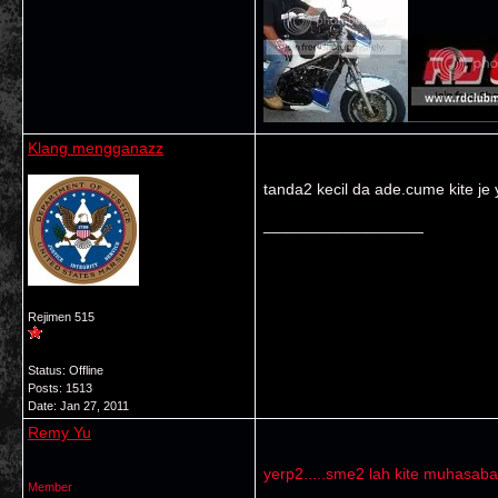
Klang mengganazz
tanda2 kecil da ade.cume kite je
__________________
Rejimen 515
Status: Offline
Posts: 1513
Date:
Jan 27, 2011
Remy Yu
yerp2.....sme2 lah kite muhasabah
Member