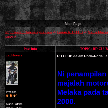
Main Page
http://www.rdclubmalaysia.com
->
Forum RD CLUB
->
Media Massa
Kundur
Post Info
TOPIC: RD CLUB d
zackbikers
RD CLUB dalam Roda-Roda Janu
Ni penampilan
majalah motors
Melaka pada t
Presiden
2000.
Status: Offline
Posts: 14579