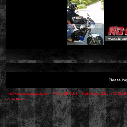
Please log
http://www.rdclubmalaysia.com
->
Forum RD CLUB
->
Media Massa 2001
->
RD CLUB d
Pantai Kundur